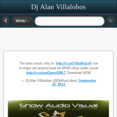
Dj Alan Villalobos
MENU
The best music only in:
http://t.co/jYtbqNcbxH
con
el mejor set promocional de MGM show audio visual
http://t.co/pwQgwsQWLT
Download NOW
— Dj Alan Villalobos (@DjAlanLobos)
September
24, 2013